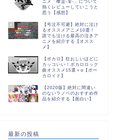
ニメ「喰霊-零-」について
熱くレビューしていこうと
思う【感想】
【号泣不可避】絶対に泣け
8
るオススメアニメ10選！
誰でも泣ける最高の泣きア
ニメを紹介する【オスス
メ】
【ボカロ】狂おしいほどに
9
カッコいい！ボカロロック
曲オススメ15選＋α【ボー
カロイド】
【2020版】絶対に間違い
10
のないラノベのおすすめ作
品を紹介する【面白い】
最新の投稿