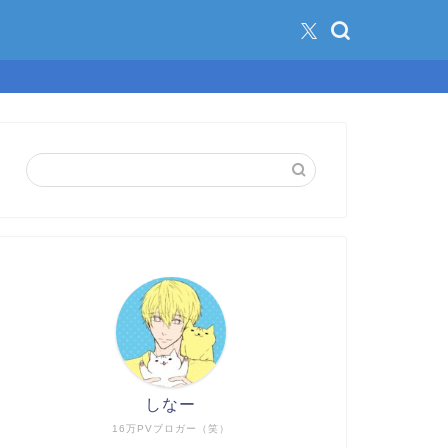
しなー
16万PVブロガー（笑）