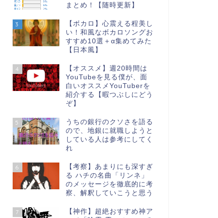
まとめ！【随時更新】
【ボカロ】心震える程美し
3
い！和風なボカロソングお
すすめ10選＋α集めてみた
【日本風】
【オススメ】週20時間は
4
YouTubeを見る僕が、面
白いオススメYouTuberを
紹介する【暇つぶしにどう
ぞ】
うちの銀行のクソさを語る
5
ので、地銀に就職しようと
している人は参考にしてく
れ
【考察】あまりにも深すぎ
6
る ハチの名曲「リンネ」
のメッセージを徹底的に考
察、解釈していこうと思う
【神作】超絶おすすめ神ア
7