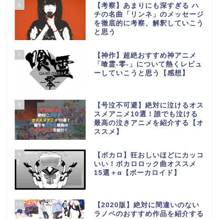
6
【考察】あまりにも深すぎる ハ
チの名曲「リンネ」のメッセージ
を徹底的に考察、解釈していこう
と思う
7
【神作】超絶おすすめ神アニメ
「喰霊-零-」について熱くレビュ
ーしていこうと思う【感想】
8
【号泣不可避】絶対に泣けるオス
スメアニメ10選！誰でも泣ける
最高の泣きアニメを紹介する【オ
ススメ】
9
【ボカロ】狂おしいほどにカッコ
いい！ボカロロック曲オススメ
15選＋α【ボーカロイド】
10
【2020版】絶対に間違いのない
ラノベのおすすめ作品を紹介する