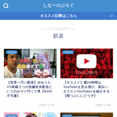
しなーのぶろぐ
オススメ記事はこちら
― CATEGORY ―
娯楽
YouTube
YouTube
【世界一汚い配信】ゆゆうた
【オススメ】週20時間は
VS高槻りつの浣腸対決配信と
YouTubeを見る僕が、面白い
いうのがマジ汚くて草【BAN
オススメYouTuberを紹介する
不可避】
【暇つぶしにどうぞ】
2018-12-10
2018-12-06
YouTube
アニメ