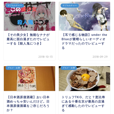
サブカルチャー
サブカルチャー
【その美少女】無能なナナが
【耳で感じる物語】under the
最高に面白過ぎたのでレビュ
Blueが素晴らしいオーディオ
ーする【殺人鬼につき】
ドラマだったのでレビューす
る
2018-10-13
2018-09-29
グルメ・お酒
グルメ・お酒
【日本酒原価酒蔵】おい日本
トリュフTKG、だと？恵比寿
酒めっちゃ安いんだけど。日
にある十番右京が最高の店過
本酒原価酒蔵をご存じだろう
ぎて感動したのでレビューす
か？
る