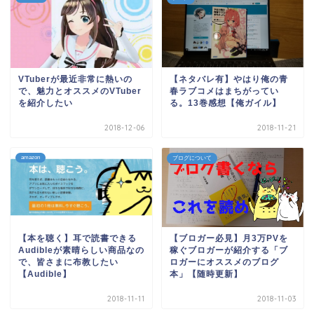
VTuberが最近非常に熱いの
【ネタバレ有】やはり俺の青
で、魅力とオススメのVTuber
春ラブコメはまちがってい
を紹介したい
る。13巻感想【俺ガイル】
2018-12-06
2018-11-21
amazon
ブログについて
【本を聴く】耳で読書できる
【ブロガー必見】月3万PVを
Audibleが素晴らしい商品なの
稼ぐブロガーが紹介する「ブ
で、皆さまに布教したい
ロガーにオススメのブログ
【Audible】
本」【随時更新】
2018-11-11
2018-11-03