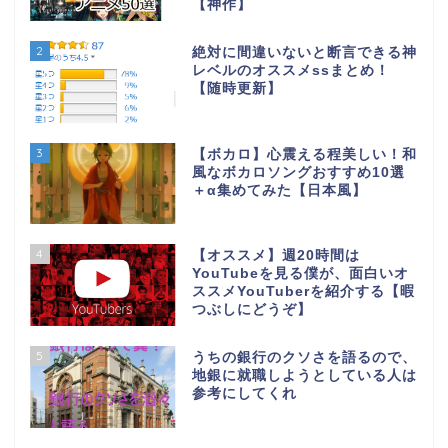
【神作】
2
絶対に間違いないと断言できる神
レベルのオススメssまとめ！
【随時更新】
3
【ボカロ】心震える程美しい！和
風なボカロソングおすすめ10選
＋α集めてみた【日本風】
4
【オススメ】週20時間は
YouTubeを見る僕が、面白いオ
ススメYouTuberを紹介する【暇
つぶしにどうぞ】
5
うちの銀行のクソさを語るので、
地銀に就職しようとしている人は
参考にしてくれ