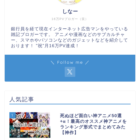
しなー
16万PVブロガー（笑）
銀行員を経て現在インターネット広告マンをやっている
雑記ブロガーです。 アニメや漫画などのサブカルチャ
ー、スマホやパソコンなどのガジェットなどを紹介して
おります！ "祝"月16万PV達成！
＼ Follow me ／
人気記事
1
死ぬほど面白い神アニメ50選
+α！最高のオススメ神アニメを
ランキング形式でまとめてみた
【神作】