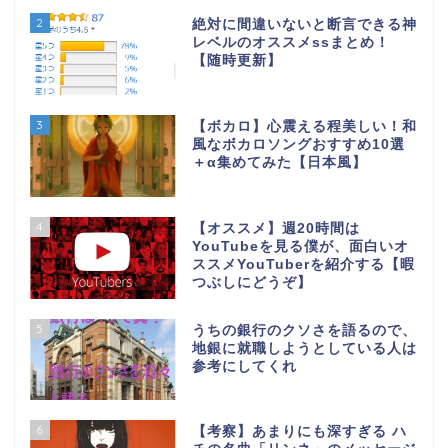
2
絶対に間違いないと断言できる神
レベルのオススメssまとめ！
【随時更新】
3
【ボカロ】心震える程美しい！和
風なボカロソングおすすめ10選
＋α集めてみた【日本風】
4
【オススメ】週20時間は
YouTubeを見る僕が、面白いオ
ススメYouTuberを紹介する【暇
つぶしにどうぞ】
5
うちの銀行のクソさを語るので、
地銀に就職しようとしている人は
参考にしてくれ
6
【考察】あまりにも深すぎる ハ