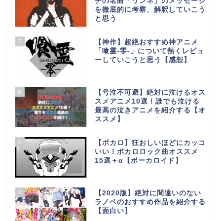
チの名曲「リンネ」のメッセージ
を徹底的に考察、解釈していこう
と思う
7
【神作】超絶おすすめ神アニメ
「喰霊-零-」について熱くレビュ
ーしていこうと思う【感想】
8
【号泣不可避】絶対に泣けるオス
スメアニメ10選！誰でも泣ける
最高の泣きアニメを紹介する【オ
ススメ】
9
【ボカロ】狂おしいほどにカッコ
いい！ボカロロック曲オススメ
15選＋α【ボーカロイド】
10
【2020版】絶対に間違いのない
ラノベのおすすめ作品を紹介する
【面白い】