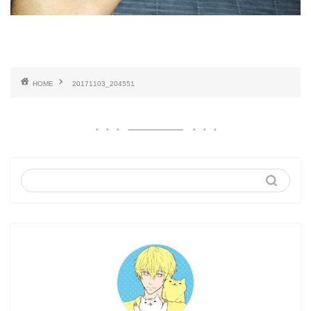
HOME
20171103_204551