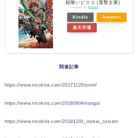
錆喰いビスコ (電撃文庫)
created by
Rinker
Kindle
Amazon
楽天市場
関連記事
https://www.nicokira.com/20171125novel/
https://www.nicokira.com/20180804manga/
https://www.nicokira.com/20181201_isekai_ozisan/