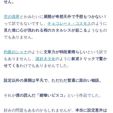
せん。
空の境界
とかみたいに
展開が奇想天外で予想もつかない！
って訳でもないですし、
チョコレート・コスモス
のように
見た後に心が洗われる程のカタルシスが起こる
ようなもの
でもありません。
灼眼のシャナ
のように
文章力が特段素晴らしい
という訳で
もありませんし、
謎好き少女
のように
叙述トリックで驚か
せてくる
わけでもありませんでした。
設定以外の展開は平凡で、ただただ普通に面白い物語。
それが
僕の読んだ「錆喰いビスコ」
という作品でした。
好みの問題もあるのかもしれませんが、
本当に設定意外は