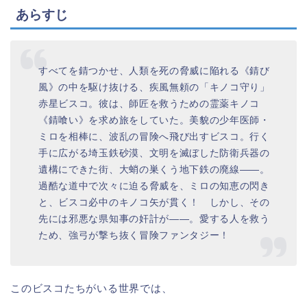
あらすじ
すべてを錆つかせ、人類を死の脅威に陥れる《錆び
風》の中を駆け抜ける、疾風無頼の「キノコ守り」
赤星ビスコ。彼は、師匠を救うための霊薬キノコ
《錆喰い》を求め旅をしていた。美貌の少年医師・
ミロを相棒に、波乱の冒険へ飛び出すビスコ。行く
手に広がる埼玉鉄砂漠、文明を滅ぼした防衛兵器の
遺構にできた街、大蛸の巣くう地下鉄の廃線――。
過酷な道中で次々に迫る脅威を、ミロの知恵の閃き
と、ビスコ必中のキノコ矢が貫く！ しかし、その
先には邪悪な県知事の奸計が――。愛する人を救う
ため、強弓が撃ち抜く冒険ファンタジー！
このビスコたちがいる世界では、