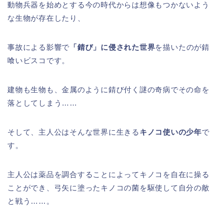
動物兵器を始めとする今の時代からは想像もつかないよう
な生物が存在したり、
事故による影響で
「錆び」に侵された世界
を描いたのが錆
喰いビスコです。
建物も生物も、金属のように錆び付く謎の奇病でその命を
落としてしまう……
そして、主人公はそんな世界に生きる
キノコ使いの少年
で
す。
主人公は薬品を調合することによってキノコを自在に操る
ことができ、弓矢に塗ったキノコの菌を駆使して自分の敵
と戦う……。