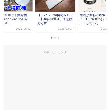
nkerロボット掃除機
【Pixel7 Pro開封レビュ
睡眠が変わる最強ア
fy RoboVac 15Cが
ー】期待値通り、予想は
ム「Oura Ring」
スメ...
超えず
ューしていく
2022-06-12
2023-02-24
2022-1
スポンサーリンク