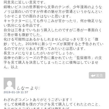
同意見に近しい意見です。
錆喰いビスコの世界観やら文章のテンポ、少年漫画のような
ノリは面白いのですが作者の魅せ方が普通というかなんとい
うかそこまでの面白さはないと思います。
キャラクターにしても作りこみが甘かったり、何か物足りな
い気分になる作品です。
自分は三巻までいちおう購入したのですが二巻が一番面白く
三巻が最も微妙でした。
化ける可能性はあるかもしれませんがはっきり言うと「微
妙」でした。2019年に新シリーズが展開すると予告されてい
るのですがとりあえず買ってみたいとは思います。
長文コメになりましたがいかがでしょうか。
追伸その新シリーズの予告に書かれていた「監獄都市」の文
字を見て購入を決意してしまったことに後悔はしていませ
ん。以上
返信
しなー
より:
2019-01-19 11:37
わざわざコメントありがとうございます！
そして友崎君を僕のブログを見て購入してくれたとのこと、
ありがとうございます！まずは御礼をば。