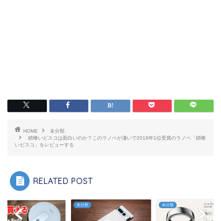
HOME
未分類
錆喰いビスコは面白いのか？このラノベが凄いで2019年1位受賞のラノベ「錆喰
いビスコ」をレビューする
RELATED POST
類
未分類
未分類