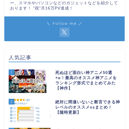
ー、スマホやパソコンなどのガジェットなどを紹介して
おります！ "祝"月16万PV達成！
＼ Follow me ／
人気記事
1
死ぬほど面白い神アニメ50選
+α！最高のオススメ神アニメを
ランキング形式でまとめてみた
【神作】
2
絶対に間違いないと断言できる神
レベルのオススメssまとめ！
【随時更新】