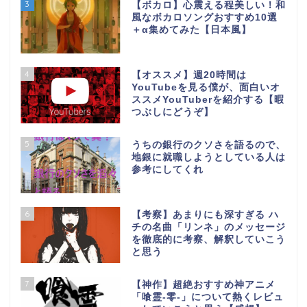
3
【ボカロ】心震える程美しい！和
風なボカロソングおすすめ10選
＋α集めてみた【日本風】
4
【オススメ】週20時間は
YouTubeを見る僕が、面白いオ
ススメYouTuberを紹介する【暇
つぶしにどうぞ】
5
うちの銀行のクソさを語るので、
地銀に就職しようとしている人は
参考にしてくれ
6
【考察】あまりにも深すぎる ハ
チの名曲「リンネ」のメッセージ
を徹底的に考察、解釈していこう
と思う
7
【神作】超絶おすすめ神アニメ
「喰霊-零-」について熱くレビュ