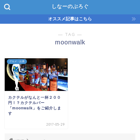
しなーのぶろぐ
オススメ記事はこちら
― TAG ―
moonwalk
グルメ・お酒
カクテルがなんと一杯２００
円！？カクテルバー
「moonwalk」をご紹介しま
す
2017-05-29