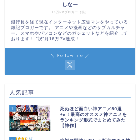
しなー
16万PVブロガー（笑）
銀行員を経て現在インターネット広告マンをやっている
雑記ブロガーです。 アニメや漫画などのサブカルチャ
ー、スマホやパソコンなどのガジェットなどを紹介して
おります！ "祝"月16万PV達成！
＼ Follow me ／
人気記事
1
死ぬほど面白い神アニメ50選
+α！最高のオススメ神アニメを
ランキング形式でまとめてみた
【神作】