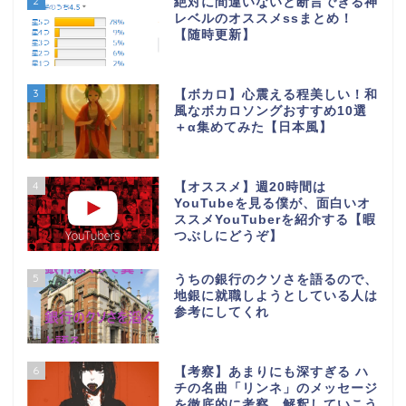
2
絶対に間違いないと断言できる神
レベルのオススメssまとめ！
【随時更新】
3
【ボカロ】心震える程美しい！和
風なボカロソングおすすめ10選
＋α集めてみた【日本風】
4
【オススメ】週20時間は
YouTubeを見る僕が、面白いオ
ススメYouTuberを紹介する【暇
つぶしにどうぞ】
5
うちの銀行のクソさを語るので、
地銀に就職しようとしている人は
参考にしてくれ
6
【考察】あまりにも深すぎる ハ
チの名曲「リンネ」のメッセージ
を徹底的に考察、解釈していこう