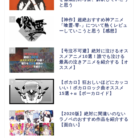
と思う
7
【神作】超絶おすすめ神アニメ
「喰霊-零-」について熱くレビュ
ーしていこうと思う【感想】
8
【号泣不可避】絶対に泣けるオス
スメアニメ10選！誰でも泣ける
最高の泣きアニメを紹介する【オ
ススメ】
9
【ボカロ】狂おしいほどにカッコ
いい！ボカロロック曲オススメ
15選＋α【ボーカロイド】
10
【2020版】絶対に間違いのない
ラノベのおすすめ作品を紹介する
【面白い】