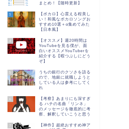
まとめ！【随時更新】
【ボカロ】心震える程美し
3
い！和風なボカロソングお
すすめ10選＋α集めてみた
【日本風】
【オススメ】週20時間は
4
YouTubeを見る僕が、面
白いオススメYouTuberを
紹介する【暇つぶしにどう
ぞ】
うちの銀行のクソさを語る
5
ので、地銀に就職しようと
している人は参考にしてく
れ
【考察】あまりにも深すぎ
6
る ハチの名曲「リンネ」
のメッセージを徹底的に考
察、解釈していこうと思う
【神作】超絶おすすめ神ア
7