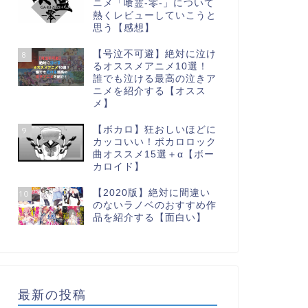
ニメ「喰霊-零-」について
熱くレビューしていこうと
思う【感想】
【号泣不可避】絶対に泣け
8
るオススメアニメ10選！
誰でも泣ける最高の泣きア
ニメを紹介する【オスス
メ】
【ボカロ】狂おしいほどに
9
カッコいい！ボカロロック
曲オススメ15選＋α【ボー
カロイド】
【2020版】絶対に間違い
10
のないラノベのおすすめ作
品を紹介する【面白い】
最新の投稿