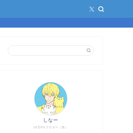
しなー
16万PVブロガー（笑）