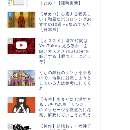
まとめ！【随時更新】
【ボカロ】心震える程美し
3
い！和風なボカロソングお
すすめ10選＋α集めてみた
【日本風】
【オススメ】週20時間は
4
YouTubeを見る僕が、面
白いオススメYouTuberを
紹介する【暇つぶしにどう
ぞ】
うちの銀行のクソさを語る
5
ので、地銀に就職しようと
している人は参考にしてく
れ
【考察】あまりにも深すぎ
6
る ハチの名曲「リンネ」
のメッセージを徹底的に考
察、解釈していこうと思う
【神作】超絶おすすめ神ア
7