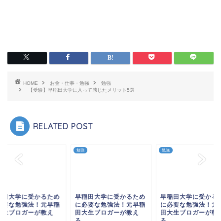
HOME
お金・仕事・勉強
勉強
【受験】早稲田大学に入って感じたメリット5選
RELATED POST
勉強
勉強
稲田大学に受かるため
早稲田大学に受かるため
早稲田大学に受かる
必要な勉強法！元早稲
に必要な勉強法！元早稲
に必要な勉強法！元
大生ブロガーが教え
田大生ブロガーが教え
田大生ブロガーが教
.
る...
る...