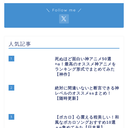
＼ Follow me ／
人気記事
1
死ぬほど面白い神アニメ50選
+α！最高のオススメ神アニメを
ランキング形式でまとめてみた
【神作】
2
絶対に間違いないと断言できる神
レベルのオススメssまとめ！
【随時更新】
3
【ボカロ】心震える程美しい！和
風なボカロソングおすすめ10選
＋α集めてみた【日本風】