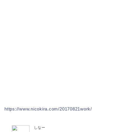
https://www.nicokira.com/20170821work/
しなー