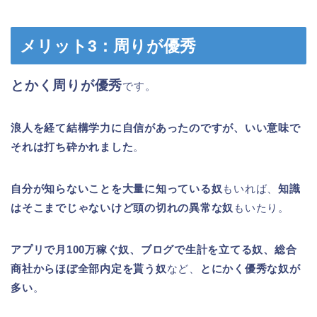
メリット3：周りが優秀
とかく周りが優秀
です。
浪人を経て結構学力に自信があったのですが、いい意味で
それは打ち砕かれました
。
自分が知らないことを大量に知っている奴
もいれば、
知識
はそこまでじゃないけど頭の切れの異常な奴
もいたり。
アプリで月100万稼ぐ奴、ブログで生計を立てる奴、総合
商社からほぼ全部内定を貰う奴
など、
とにかく優秀な奴が
多い
。