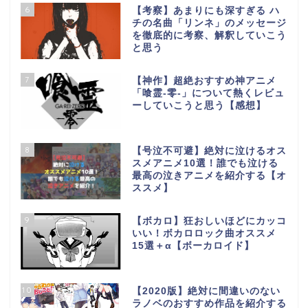
6
【考察】あまりにも深すぎる ハ
チの名曲「リンネ」のメッセージ
を徹底的に考察、解釈していこう
と思う
7
【神作】超絶おすすめ神アニメ
「喰霊-零-」について熱くレビュ
ーしていこうと思う【感想】
8
【号泣不可避】絶対に泣けるオス
スメアニメ10選！誰でも泣ける
最高の泣きアニメを紹介する【オ
ススメ】
9
【ボカロ】狂おしいほどにカッコ
いい！ボカロロック曲オススメ
15選＋α【ボーカロイド】
10
【2020版】絶対に間違いのない
ラノベのおすすめ作品を紹介する