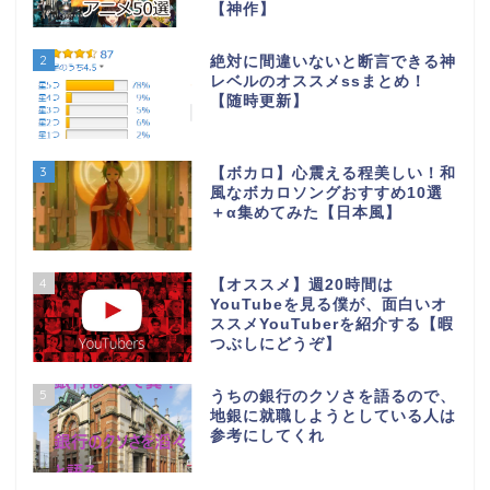
【神作】
2
絶対に間違いないと断言できる神
レベルのオススメssまとめ！
【随時更新】
3
【ボカロ】心震える程美しい！和
風なボカロソングおすすめ10選
＋α集めてみた【日本風】
4
【オススメ】週20時間は
YouTubeを見る僕が、面白いオ
ススメYouTuberを紹介する【暇
つぶしにどうぞ】
5
うちの銀行のクソさを語るので、
地銀に就職しようとしている人は
参考にしてくれ